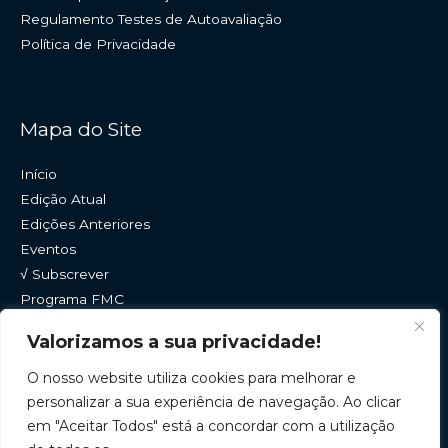
Regulamento Testes de Autoavaliação
Política de Privacidade
Mapa do Site
Início
Edição Atual
Edições Anteriores
Eventos
√ Subscrever
Programa FMC
Histórico
Valorizamos a sua privacidade!
Contactos
O nosso website utiliza cookies para melhorar e
personalizar a sua experiência de navegação. Ao clicar
em "Aceitar Todos" está a concordar com a utilização