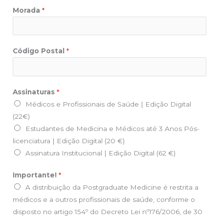
Morada
*
Código Postal
*
Assinaturas
*
Médicos e Profissionais de Saúde | Edição Digital
(22€)
Estudantes de Medicina e Médicos até 3 Anos Pós-
licenciatura | Edição Digital (20 €)
Assinatura Institucional | Edição Digital (62 €)
P
Importante!
*
o
A distribuição da Postgraduate Medicine é restrita a
s
médicos e a outros profissionais de saúde, conforme o
t
disposto no artigo 154º do Decreto Lei nº176/2006, de 30
a