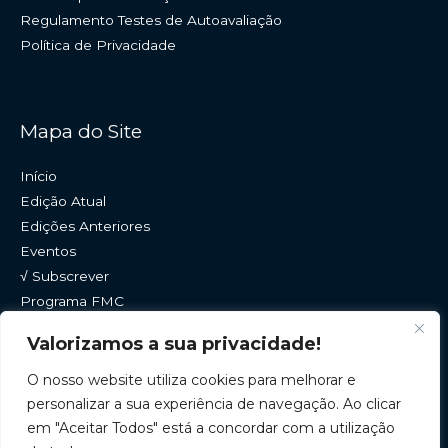
Regulamento Testes de Autoavaliação
Política de Privacidade
Mapa do Site
Início
Edição Atual
Edições Anteriores
Eventos
√ Subscrever
Programa FMC
Histórico
Valorizamos a sua privacidade!
Contactos
O nosso website utiliza cookies para melhorar e
personalizar a sua experiência de navegação. Ao clicar
em "Aceitar Todos" está a concordar com a utilização