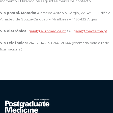
momento utilizando os seguintes meios de contacto:
Via postal. Morada:
Alameda António Sérgio, 22- 4º B – Edifício
Amadeo de Souza-Cardoso – Miraflores – 1495-132 Algés
Via eletrónica:
geral@euromedice.pt
OU
geral@medfarma.pt
Via telefónica:
214 121 142 ou 214 121 144 (chamada para a rede
fixa nacional)