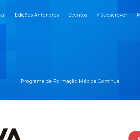
ual
Edições Anteriores
Eventos
√ Subscrever
P
Programa de Formação Médica Contínua