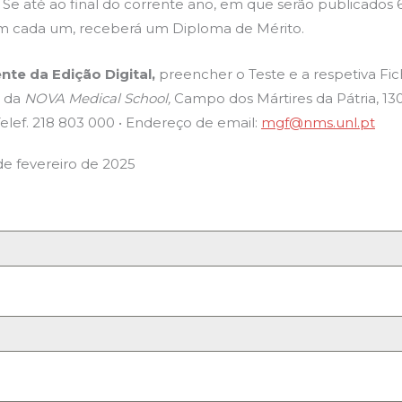
. Se até ao final do corrente ano, em que serão publicados 
m cada um, receberá um Diploma de Mérito.
nte da Edição Digital,
preencher o Teste e a respetiva Fic
r da
NOVA Medical School,
Campo dos Mártires da Pátria, 13
Telef. 218 803 000 • Endereço de email:
mgf@nms.unl.pt
de fevereiro de 2025