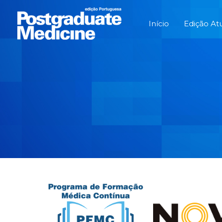
Skip
to
Início
Edição At
content