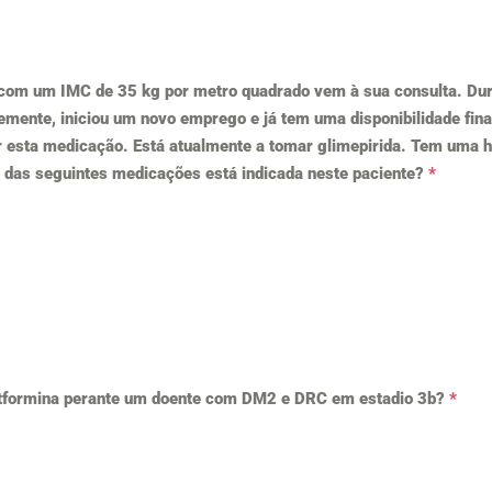
com um IMC de 35 kg por metro quadrado vem à sua consulta. Du
mente, iniciou um novo emprego e já tem uma disponibilidade finan
 esta medicação. Está atualmente a tomar glimepirida. Tem uma h
al das seguintes medicações está indicada neste paciente?
*
etformina perante um doente com DM2 e DRC em estadio 3b?
*