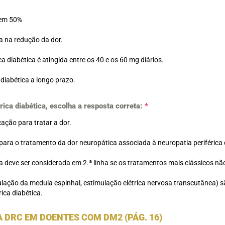
 em 50%
a na redução da dor.
ca diabética é atingida entre os 40 e os 60 mg diários.
 diabética a longo prazo.
rica diabética, escolha a resposta correta:
*
ação para tratar a dor.
 para o tratamento da dor neuropática associada à neuropatia periférica 
na deve ser considerada em 2.ª linha se os tratamentos mais clássicos nã
mulação da medula espinhal, estimulação elétrica nervosa transcutânea) s
ica diabética.
DRC EM DOENTES COM DM2 (PÁG. 16)