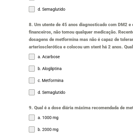
d. Semaglutido
8. Um utente de 45 anos diagnosticado com DM2 e 
financeiros, não tomou qualquer medicação. Recente
dosagens de metformina mas não é capaz de tolerar
arteriosclerótica e colocou um stent há 2 anos. Qu
a. Acarbose
b. Alogliptina
c. Metformina
d. Semaglutido
9. Qual é a dose diária máxima recomendada de m
a. 1000 mg
b. 2000 mg