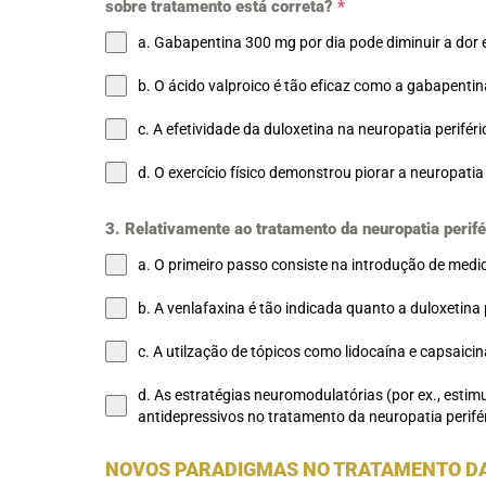
sobre tratamento está correta?
*
a. Gabapentina 300 mg por dia pode diminuir a dor
b. O ácido valproico é tão eficaz como a gabapentin
c. A efetividade da duloxetina na neuropatia periféri
d. O exercício físico demonstrou piorar a neuropatia
3. Relativamente ao tratamento da neuropatia perifé
a. O primeiro passo consiste na introdução de medic
b. A venlafaxina é tão indicada quanto a duloxetina
c. A utilzação de tópicos como lidocaína e capsaici
d. As estratégias neuromodulatórias (por ex., esti
antidepressivos no tratamento da neuropatia perifér
NOVOS PARADIGMAS NO TRATAMENTO DA 